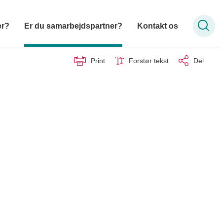
er?
Er du samarbejdspartner?
Kontakt os
Print
Forstør tekst
Del