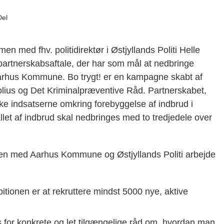
Del
med fhv. politidirektør i Østjyllands Politi Helle
partnerskabsaftale, der har som mål at nedbringe
 Aarhus Kommune. Bo trygt! er en kampagne skabt af
lius og Det Kriminalpræventive Råd. Partnerskabet,
rke indsatserne omkring forebyggelse af indbrud i
et af indbrud skal nedbringes med to tredjedele over
mmen med Aarhus Kommune og Østjyllands Politi arbejde
itionen er at rekruttere mindst 5000 nye, aktive
for konkrete og let tilgængelige råd om, hvordan man