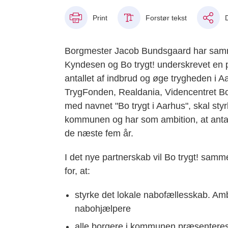
Print
Forstør tekst
Borgmester Jacob Bundsgaard har sammen 
Kyndesen og Bo trygt! underskrevet en 
antallet af indbrud og øge trygheden i
TrygFonden, Realdania, Videncentret Bo
med navnet "Bo trygt i Aarhus", skal sty
kommunen og har som ambition, at antall
de næste fem år.
I det nye partnerskab vil Bo trygt! sa
for, at:
styrke det lokale nabofællesskab. Amb
nabohjælpere
alle borgere i kommunen præsenteres 