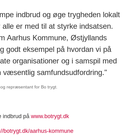
æmpe indbrud og øge trygheden lokalt
lle er med til at styrke indsatsen.
em Aarhus Kommune, Østjyllands
igtig godt eksempel på hvordan vi på
ate organisationer og i samspil med
væsentlig samfundsudfordring."
og repræsentant for Bo trygt.
e indbrud på
www.botrygt.dk
://botrygt.dk/aarhus-kommune