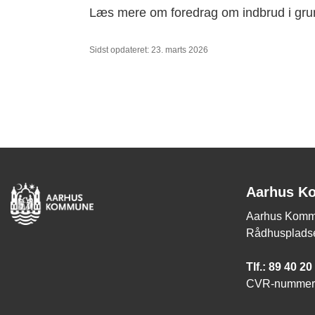
Læs mere om foredrag om indbrud i gru
Sidst opdateret: 23. marts 2026
Aarhus K
Aarhus Komm
Rådhuspladse
Tlf.: 89 40 20
CVR-nummer: