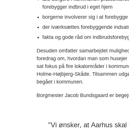
forebygger indbrud i eget hjem
borgerne involverer sig i at forebygg
der iværksættes forebyggende indsat
fakta og gode råd om indbrudsforebyg
Desuden omfatter samarbejdet muligheden
foredrag om, hvordan man som husejer b
sat fokus på fire lokalområder i kommune
Holme-Højbjerg-Skåde. Tilsammen udgør 
begået i kommunen.
Borgmester Jacob Bundsgaard er begejst
"Vi ønsker, at Aarhus ska