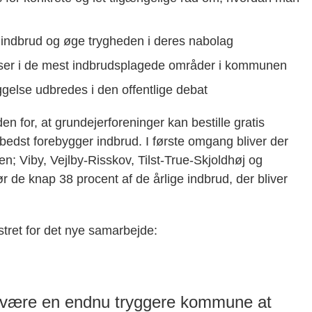
e indbrud og øge trygheden i deres nabolag
ser i de mest indbrudsplagede områder i kommunen
gelse udbredes i den offentlige debat
 for, at grundejerforeninger kan bestille gratis
edst forebygger indbrud. I første omgang bliver der
n; Viby, Vejlby-Risskov, Tilst-True-Skjoldhøj og
de knap 38 procent af de årlige indbrud, der bliver
ret for det nye samarbejde:
l være en endnu tryggere kommune at