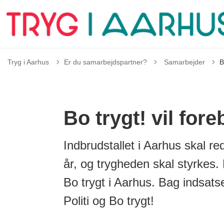
Tilbage til
Tryg i Aarhus
Er du samarbejdspartner?
Samarbejder
B
Bo trygt! vil for
Indbrudstallet i Aarhus skal r
år, og trygheden skal styrkes.
Bo trygt i Aarhus. Bag indsat
Politi og Bo trygt!