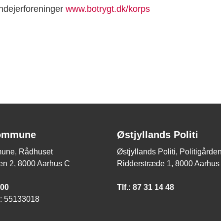
ndejerforeninger
www.botrygt.dk/korps
ommune
Østjyllands Politi
une, Rådhuset
Østjyllands Politi, Politigård
n 2, 8000 Aarhus C
Ridderstræde 1, 8000 Aarhus
 00
Tlf.: 87 31 14 48
 55133018