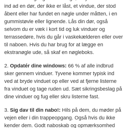
ind ad en dør, der ikke er låst, et vindue, der stod
åbent eller har fundet en nøgle under måtten, i en
gummistøvle eller lignende. Lås din dør, også
selvom du er væk i kort tid og luk vinduer og
terrassedøre, hvis du går i vaskekælderen eller over
til naboen. Hvis du har brug for at lægge en
ekstranøgle ude, så skaf en nøgleboks.
2.
Opdatér dine windows:
66 % af alle indbrud
sker gennem vinduer. Tyvene kommer typisk ind
ved at bryde vinduet op eller ved at fjerne listerne
fra vinduet og tage ruden ud. Sæt sikringsbeslag på
dine vinduer og fug eller skru listerne fast.
3.
Sig dav til din nabo!:
Hils på dem, du møder på
vejen eller i din trappeopgang. Også hvis du ikke
kender dem. Godt naboskab og opmærksomhed