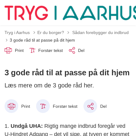
Tilbage til
Tryg i Aarhus
Er du borger?
Sådan forebygger du indbrud
3 gode råd til at passe på dit hjem
Print
Forstør tekst
Del
3 gode råd til at passe på dit hjem
Læs mere om de 3 gode råd her.
Print
Forstør tekst
Del
1.
Undgå UHA:
Rigtig mange indbrud foregår ved
U-Hindret Adgang – det vil sige, at tyven er kommet