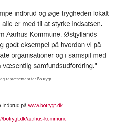
æmpe indbrud og øge trygheden lokalt
lle er med til at styrke indsatsen.
em Aarhus Kommune, Østjyllands
igtig godt eksempel på hvordan vi på
ate organisationer og i samspil med
væsentlig samfundsudfordring."
og repræsentant for Bo trygt.
e indbrud på
www.botrygt.dk
://botrygt.dk/aarhus-kommune