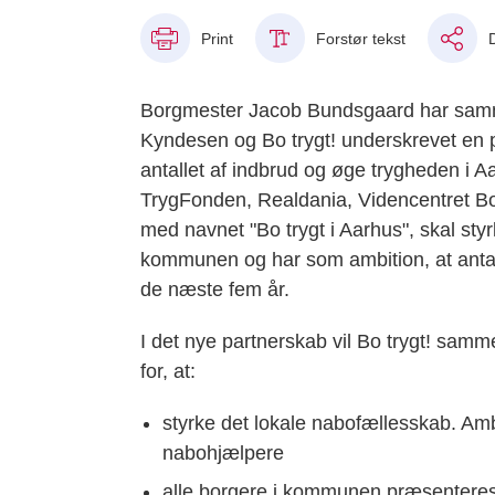
Print
Forstør tekst
Borgmester Jacob Bundsgaard har sammen 
Kyndesen og Bo trygt! underskrevet en 
antallet af indbrud og øge trygheden i
TrygFonden, Realdania, Videncentret Bo
med navnet "Bo trygt i Aarhus", skal sty
kommunen og har som ambition, at antall
de næste fem år.
I det nye partnerskab vil Bo trygt! sa
for, at:
styrke det lokale nabofællesskab. Amb
nabohjælpere
alle borgere i kommunen præsenteres 