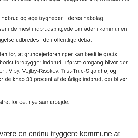
e indbrud og øge trygheden i deres nabolag
ser i de mest indbrudsplagede områder i kommunen
gelse udbredes i den offentlige debat
 for, at grundejerforeninger kan bestille gratis
edst forebygger indbrud. I første omgang bliver der
n; Viby, Vejlby-Risskov, Tilst-True-Skjoldhøj og
de knap 38 procent af de årlige indbrud, der bliver
ret for det nye samarbejde:
l være en endnu tryggere kommune at