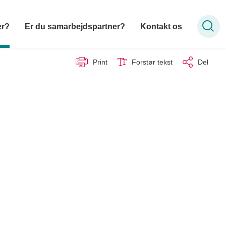
er?
Er du samarbejdspartner?
Kontakt os
Print
Forstør tekst
Del