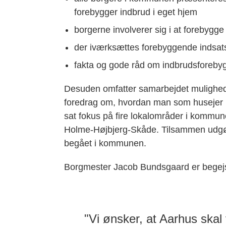
forebygger indbrud i eget hjem
borgerne involverer sig i at forebygg
der iværksættes forebyggende indsat
fakta og gode råd om indbrudsforebyg
Desuden omfatter samarbejdet muligheden
foredrag om, hvordan man som husejer b
sat fokus på fire lokalområder i kommune
Holme-Højbjerg-Skåde. Tilsammen udgør 
begået i kommunen.
Borgmester Jacob Bundsgaard er begejst
"Vi ønsker, at Aarhus ska