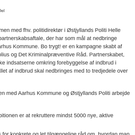
Del
med fhv. politidirektør i Østjyllands Politi Helle
partnerskabsaftale, der har som mål at nedbringe
 Aarhus Kommune. Bo trygt! er en kampagne skabt af
lius og Det Kriminalpræventive Råd. Partnerskabet,
rke indsatserne omkring forebyggelse af indbrud i
et af indbrud skal nedbringes med to tredjedele over
mmen med Aarhus Kommune og Østjyllands Politi arbejde
itionen er at rekruttere mindst 5000 nye, aktive
for konkrete og let tilgængelige råd om, hvordan man