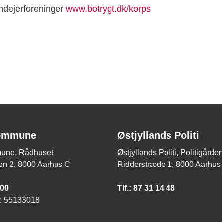
ndejerforeninger
www.botrygt.dk/korps
ommune
Østjyllands Politi
une, Rådhuset
Østjyllands Politi, Politigård
n 2, 8000 Aarhus C
Ridderstræde 1, 8000 Aarhus
 00
Tlf.: 87 31 14 48
 55133018