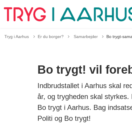
Tilbage til
Tryg i Aarhus
Er du borger?
Samarbejder
Bo trygt-sama
Bo trygt! vil for
Indbrudstallet i Aarhus skal r
år, og trygheden skal styrkes.
Bo trygt i Aarhus. Bag indsat
Politi og Bo trygt!